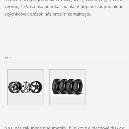
veríme, že Vás naša ponuka zaujala. V prípade záujmu alebo
akýchkoľvek otázok nás prosím kontaktujte.
...
Na u nás zakúpené pneumatiky, hliníkové a plechové disky a