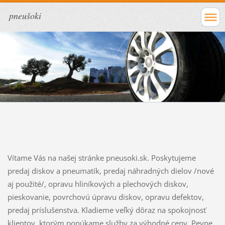
pneušoki
Vítame Vás na našej stránke pneusoki.sk. Poskytujeme
predaj diskov a pneumatík, predaj náhradných dielov /nové
aj použité/, opravu hliníkových a plechových diskov,
pieskovanie, povrchovú úpravu diskov, opravu defektov,
predaj príslušenstva. Kladieme veľký dôraz na spokojnosť
klientov, ktorým ponúkame služby za výhodné ceny. Pevne