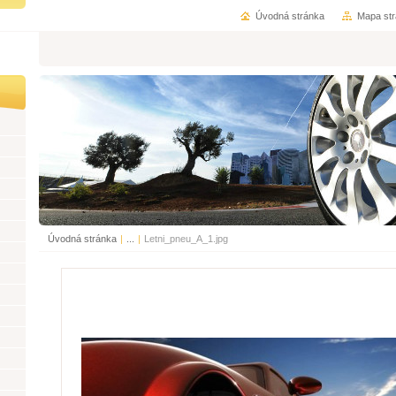
Úvodná stránka
Mapa st
Úvodná stránka
|
...
|
Letni_pneu_A_1.jpg