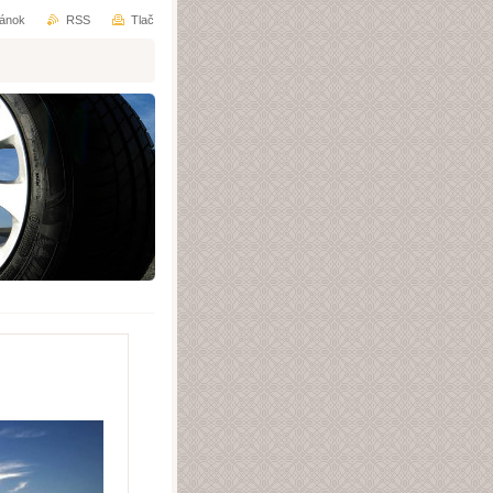
ránok
RSS
Tlač