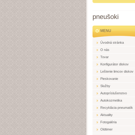
pneušoki
MENU
Úvodná stránka
O nás
Tovar
Konfigurátor diskov
Leštenie limcov diskov
Pieskovanie
Služby
Autopríslušenstvo
Autokozmetika
Recyklácia pneumatík
Aktuality
Fotogaléria
Oldtimer