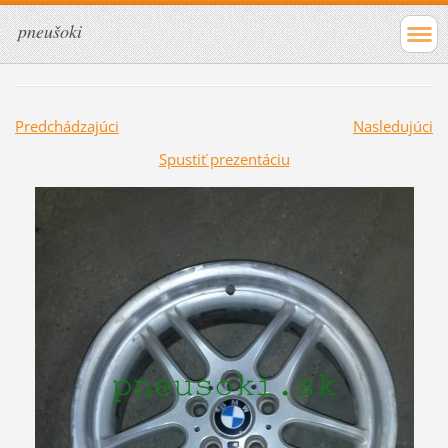
pneušoki
Predchádzajúci
Nasledujúci
Spustiť prezentáciu